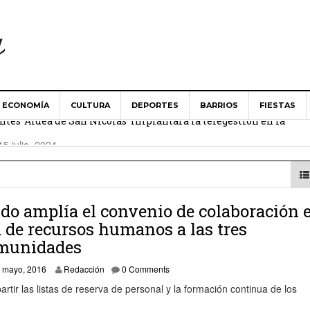
ECONOMÍA
CULTURA
DEPORTES
BARRIOS
FIESTAS
es ‘Aldea de San Nicolás’ implantará la telegestión en la
15 julio, 2024
Aldea de San Nicolás guarda un minuto de silencio en solidari
024
ldo amplía el convenio de colaboración 
 Ministerio de Agricultura abordan las necesidades del campo 
 de recursos humanos a las tres
munidades
es ‘Aldea de San Nicolás’ apuesta por una renovación de «cons
 mayo, 2016
Redacción
0 Comments
rtir las listas de reserva de personal y la formación continua de los
 toma posesión como alcalde del Ayuntamiento de La Aldea de 