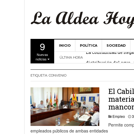
9
INICIO
POLÍTICA
SOCIEDAD
La Comunidad de Regant
Nuevas
ÚLTIMA HORA
distribución del agua
noticias
El Ayuntamiento de La 
ETIQUETA:
CONVENIO
27 febrero, 2
Valencia
El Cabi
Gobierno de Canarias y
materia
15 febrero, 2024
manco
La Comunidad de Regant
Empleo
3
19 diciembre, 2023
Permite compa
empleados públicos de ambas entidades
Víctor Hernández (PP)