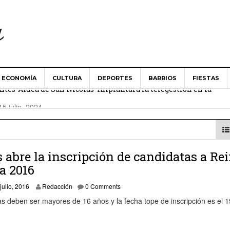
ECONOMÍA
CULTURA
DEPORTES
BARRIOS
FIESTAS
es ‘Aldea de San Nicolás’ implantará la telegestión en la
15 julio, 2024
Aldea de San Nicolás guarda un minuto de silencio en solidari
024
s abre la inscripción de candidatas a Re
 Ministerio de Agricultura abordan las necesidades del campo 
a 2016
7 julio, 2016
 julio, 2016
Redacción
0 Comments
es ‘Aldea de San Nicolás’ apuesta por una renovación de «cons
s deben ser mayores de 16 años y la fecha tope de inscripción es el 1
 toma posesión como alcalde del Ayuntamiento de La Aldea de 