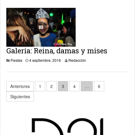
Galería: Reina, damas y mises
17 enero, 2019
Fiestas
4 septiembre, 2016
Redacción
Paginación
Anteriores
1
2
3
4
…
6
de
Siguientes
entradas