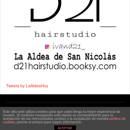
Tweets by LaAldeaHoy
Copyright © 2026 by
La Aldea Hoy - Noticias de La Aldea
.
Este sitio web utiliza cookies para que usted tenga la mejor experiencia de
usuario. Si continúa navegando está dando su consentimiento para la
aceptación de las mencionadas cookies y la aceptación de nuestra
política de
cookies
, pinche el enlace para mayor información.
ACEPTAR