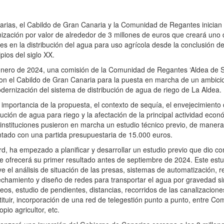
arias, el Cabildo de Gran Canaria y la Comunidad de Regantes inician
zación por valor de alrededor de 3 millones de euros que creará uno 
es en la distribución del agua para uso agrícola desde la conclusión del
pios del siglo XX.
nero de 2024, una comisión de la Comunidad de Regantes ‘Aldea de 
 con el Cabildo de Gran Canaria para la puesta en marcha de un ambici
dernización del sistema de distribución de agua de riego de La Aldea.
importancia de la propuesta, el contexto de sequía, el envejecimiento 
bución de agua para riego y la afectación de la principal actividad eco
s instituciones pusieron en marcha un estudio técnico previo, de maner
ntado con una partida presupuestaria de 15.000 euros.
rd, ha empezado a planificar y desarrollar un estudio previo que dio c
e ofrecerá su primer resultado antes de septiembre de 2024. Este estu
ye el análisis de situación de las presas, sistemas de automatización, r
echamiento y diseño de redes para transportar el agua por gravedad si
s, estudio de pendientes, distancias, recorridos de las canalizacione
ituir, incorporación de una red de telegestión punto a punto, entre C
pio agricultor, etc.