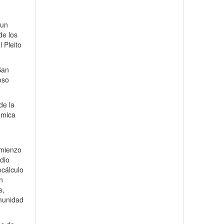
 un
de los
 Pleito
San
oso
de la
nómica
a
omienzo
dio
ecálculo
n
s,
omunidad