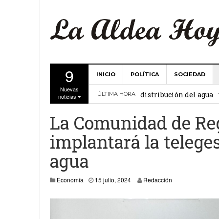
9
INICIO
POLÍTICA
SOCIEDAD
La Comunidad de Regant
Nuevas
distribución del agua
ÚLTIMA HORA
noticias
El Ayuntamiento de La 
La Comunidad de Reg
27 febrero, 2
Valencia
implantará la teleges
Gobierno de Canarias y
agua
15 febrero, 2024
15 julio, 2024
La Comunidad de Regant
Economía
15 julio, 2024
Redacción
19 diciembre, 2023
Víctor Hernández (PP)