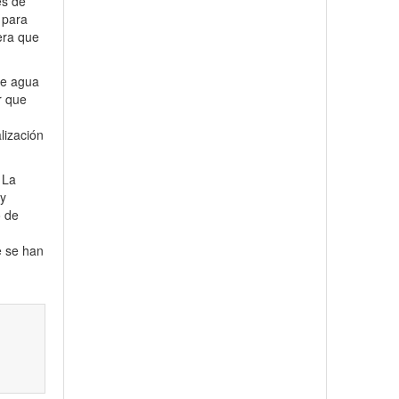
es de
 para
era que
de agua
r que
lización
 La
 y
o de
e se han