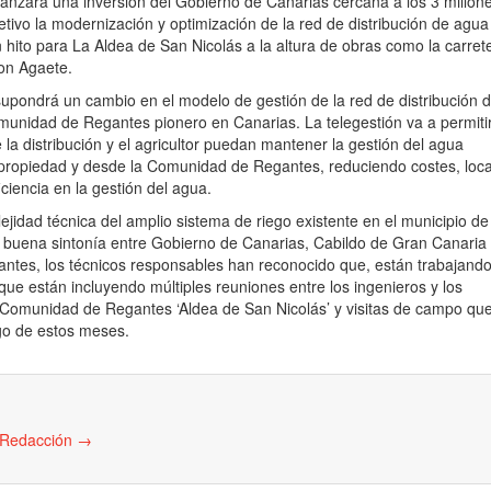
canzará una inversión del Gobierno de Canarias cercana a los 3 millon
jetivo la modernización y optimización de la red de distribución de agua
 hito para La Aldea de San Nicolás a la altura de obras como la carret
con Agaete.
supondrá un cambio en el modelo de gestión de la red de distribución 
munidad de Regantes pionero en Canarias. La telegestión va a permiti
 la distribución y el agricultor puedan mantener la gestión del agua
 propiedad y desde la Comunidad de Regantes, reduciendo costes, loca
ciencia en la gestión del agua.
ejidad técnica del amplio sistema de riego existente en el municipio de
a buena sintonía entre Gobierno de Canarias, Cabildo de Gran Canaria
tes, los técnicos responsables han reconocido que, están trabajand
 que están incluyendo múltiples reuniones entre los ingenieros y los
 Comunidad de Regantes ‘Aldea de San Nicolás’ y visitas de campo qu
rgo de estos meses.
e Redacción
→