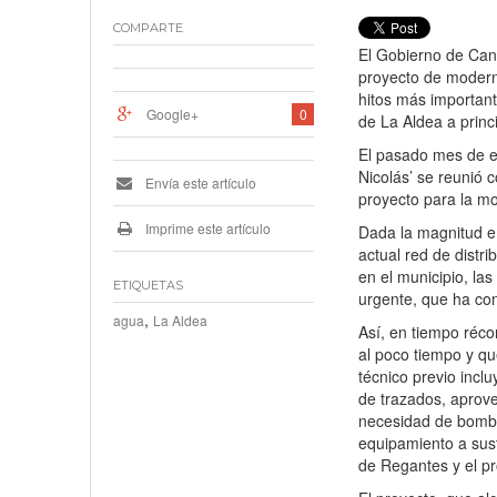
COMPARTE
El Gobierno de Can
proyecto de moderni
hitos más important
Google+
0
de La Aldea a princi
El pasado mes de e
Nicolás’ se reunió
Envía este artículo
proyecto para la mo
Imprime este artículo
Dada la magnitud e 
actual red de distri
en el municipio, la
ETIQUETAS
urgente, que ha co
,
agua
La Aldea
Así, en tiempo réco
al poco tiempo y qu
técnico previo inclu
de trazados, aprov
necesidad de bombeo
equipamiento a sust
de Regantes y el pro