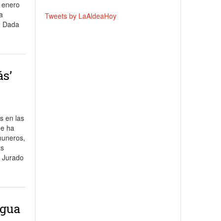
e enero
a
Tweets by LaAldeaHoy
. Dada
ás’
s en las
ue ha
muneros,
ás
l Jurado
agua