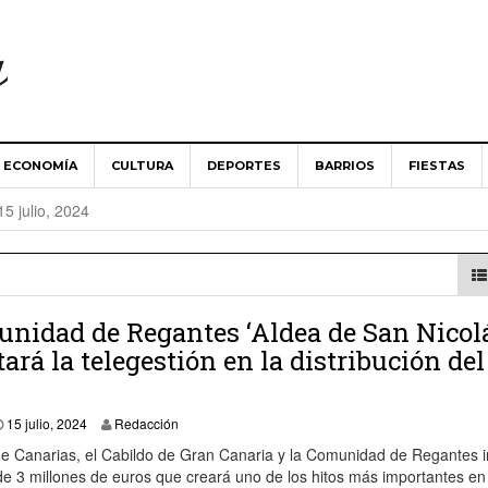
ECONOMÍA
CULTURA
DEPORTES
BARRIOS
FIESTAS
es ‘Aldea de San Nicolás’ implantará la telegestión en la
15 julio, 2024
Aldea de San Nicolás guarda un minuto de silencio en solidari
024
 Ministerio de Agricultura abordan las necesidades del campo 
nidad de Regantes ‘Aldea de San Nicol
ará la telegestión en la distribución del
es ‘Aldea de San Nicolás’ apuesta por una renovación de «cons
15 julio, 2024
15 julio, 2024
Redacción
de Canarias, el Cabildo de Gran Canaria y la Comunidad de Regantes i
e 3 millones de euros que creará uno de los hitos más importantes en 
 toma posesión como alcalde del Ayuntamiento de La Aldea de 