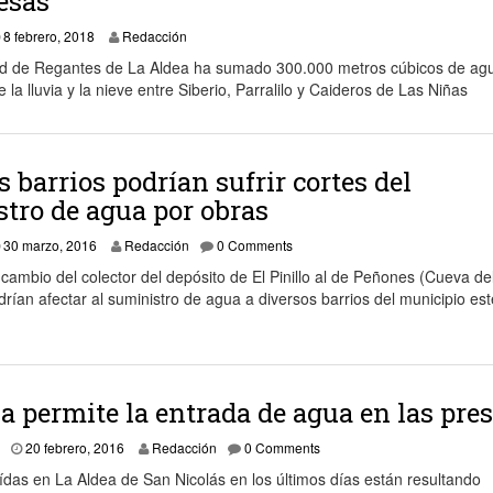
resas
8 febrero, 2018
Redacción
 de Regantes de La Aldea ha sumado 300.000 metros cúbicos de ag
 la lluvia y la nieve entre Siberio, Parralilo y Caideros de Las Niñas
 barrios podrían sufrir cortes del
tro de agua por obras
30 marzo, 2016
30 marzo, 2016
Redacción
0 Comments
cambio del colector del depósito de El Pinillo al de Peñones (Cueva de
rían afectar al suministro de agua a diversos barrios del municipio es
ia permite la entrada de agua en las pre
20 febrero, 2016
20 febrero, 2016
Redacción
0 Comments
aídas en La Aldea de San Nicolás en los últimos días están resultando