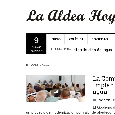
9
INICIO
POLÍTICA
SOCIEDAD
La Comunidad de Regant
Nuevas
distribución del agua
ÚLTIMA HORA
noticias
El Ayuntamiento de La 
ETIQUETA:
AGUA
27 febrero, 2
Valencia
Gobierno de Canarias y
La Comu
implant
15 febrero, 2024
agua
La Comunidad de Regant
Economía
19 diciembre, 2023
El Gobierno 
un proyecto de modernización por valor de alrededor d
Víctor Hernández (PP)