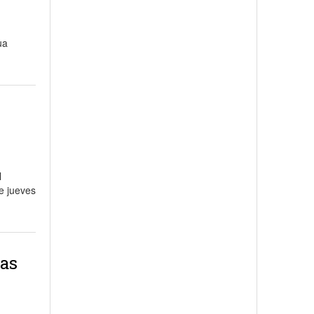
ua
l
te jueves
sas