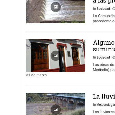
a las p
Sociedad
La Comunidad
procedente de
Algunos
suminis
Sociedad
Las obras de 
Mediodía) pod
31 de marzo
La lluv
Meteorología
Las lluvias c