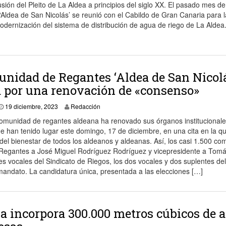
usión del Pleito de La Aldea a principios del siglo XX. El pasado mes d
ldea de San Nicolás’ se reunió con el Cabildo de Gran Canaria para l
dernización del sistema de distribución de agua de riego de La Aldea
nidad de Regantes ‘Aldea de San Nicol
 por una renovación de «consenso»
19 diciembre, 2023
Redacción
comunidad de regantes aldeana ha renovado sus órganos institucionale
e han tenido lugar este domingo, 17 de diciembre, en una cita en la q
del bienestar de todos los aldeanos y aldeanas. Así, los casi 1.500 co
 Regantes a José Miguel Rodríguez Rodríguez y vicepresidente a Tom
es vocales del Sindicato de Riegos, los dos vocales y dos suplentes de
mandato. La candidatura única, presentada a las elecciones […]
ia incorpora 300.000 metros cúbicos de 