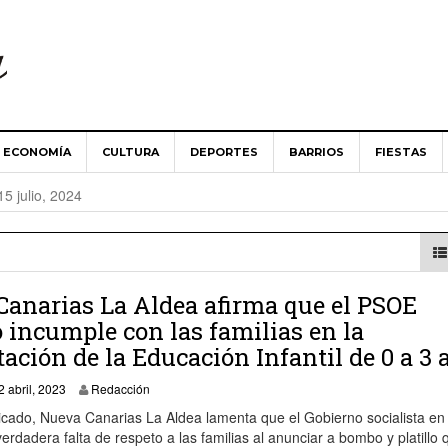
ECONOMÍA
CULTURA
DEPORTES
BARRIOS
FIESTAS
es ‘Aldea de San Nicolás’ implantará la telegestión en la
15 julio, 2024
Aldea de San Nicolás guarda un minuto de silencio en solidari
024
 Ministerio de Agricultura abordan las necesidades del campo 
anarias La Aldea afirma que el PSOE
 incumple con las familias en la
ación de la Educación Infantil de 0 a 3 
es ‘Aldea de San Nicolás’ apuesta por una renovación de «cons
13 abril, 2023
2 abril, 2023
Redacción
cado, Nueva Canarias La Aldea lamenta que el Gobierno socialista en 
dadera falta de respeto a las familias al anunciar a bombo y platillo 
 toma posesión como alcalde del Ayuntamiento de La Aldea de 