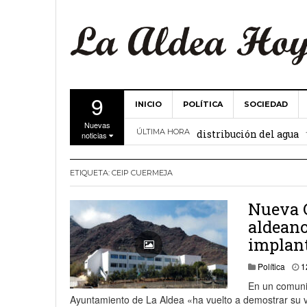
9
INICIO
POLÍTICA
SOCIEDAD
La Comunidad de Regant
Nuevas
distribución del agua
ÚLTIMA HORA
noticias
El Ayuntamiento de La 
ETIQUETA:
CEIP CUERMEJA
27 febrero, 2
Valencia
Gobierno de Canarias y
Nueva C
aldeano
15 febrero, 2024
implant
La Comunidad de Regant
Política
1
19 diciembre, 2023
En un comuni
Ayuntamiento de La Aldea «ha vuelto a demostrar su ver
Víctor Hernández (PP)