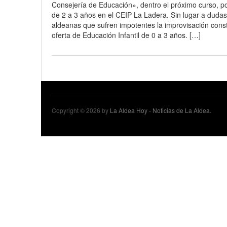
Consejería de Educación», dentro el próximo curso, po
18 junio, 2023
Nicolás
de 2 a 3 años en el CEIP La Ladera. Sin lugar a dudas
aldeanas que sufren impotentes la improvisación con
oferta de Educación Infantil de 0 a 3 años. […]
Copyright © 2026 by
La Aldea Hoy - Noticias de La Aldea
.