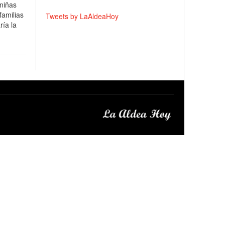
 niñas
familias
Tweets by LaAldeaHoy
ía la