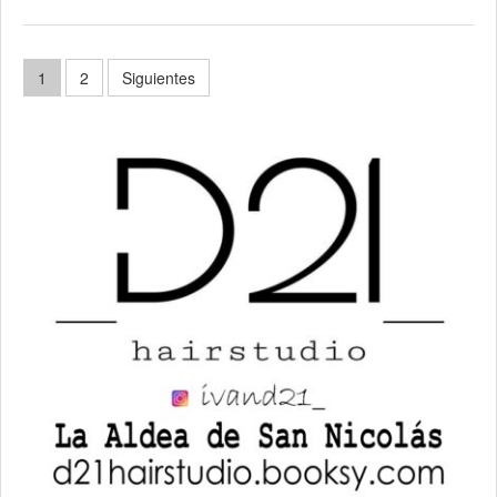
Paginación
1
2
Siguientes
de
entradas