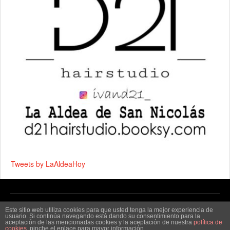
Tweets by LaAldeaHoy
Copyright © 2026 by
La Aldea Hoy - Noticias de La Aldea
.
Este sitio web utiliza cookies para que usted tenga la mejor experiencia de
usuario. Si continúa navegando está dando su consentimiento para la
aceptación de las mencionadas cookies y la aceptación de nuestra
política de
cookies
, pinche el enlace para mayor información.