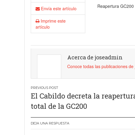
Reapertura GC200
18 junio, 2023
Nicolás
Envía este artículo
Imprime este
artículo
Acerca de joseadmin
Conoce todas las publicaciones de
Navegación
El Cabildo decreta la reapertur
de
total de la GC200
entradas
DEJA UNA RESPUESTA