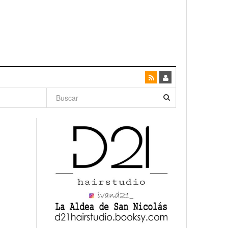
dad con
canario
enso»
San