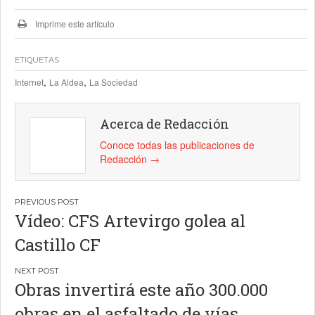
Imprime este artículo
ETIQUETAS
,
,
Internet
La Aldea
La Sociedad
Acerca de Redacción
Conoce todas las publicaciones de
Redacción
→
Navegación
Vídeo: CFS Artevirgo golea al
de
Castillo CF
entradas
Obras invertirá este año 300.000
obras en el asfaltado de vías