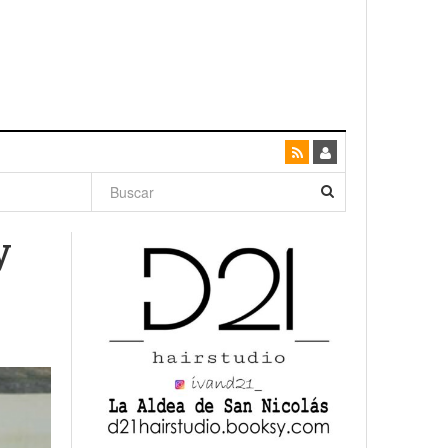
dad con
y
canario
enso»
San