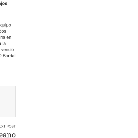
ajos
 equipo
 dos
ria en
a la
 venció
 Barrial
deano