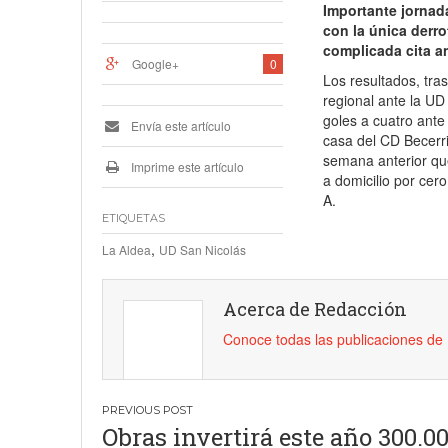
Importante jornad
con la única derro
complicada cita an
Google+
0
Los resultados, tras
regional ante la UD
goles a cuatro ante 
Envía este artículo
casa del CD Becerri
semana anterior qu
Imprime este artículo
a domicilio por cer
A.
ETIQUETAS
,
La Aldea
UD San Nicolás
Acerca de Redacción
Conoce todas las publicaciones d
Navegación
Obras invertirá este año 300.0