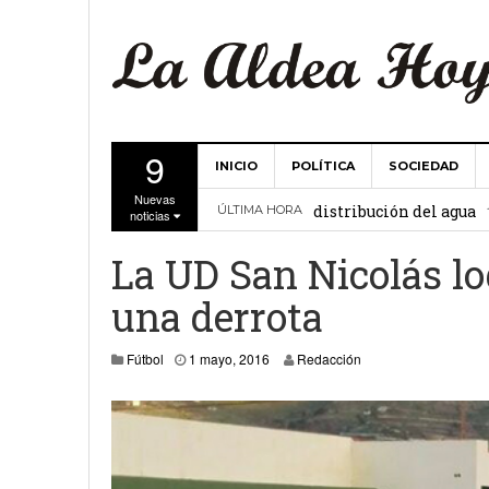
9
INICIO
POLÍTICA
SOCIEDAD
La Comunidad de Regant
Nuevas
distribución del agua
ÚLTIMA HORA
noticias
El Ayuntamiento de La 
La UD San Nicolás lo
27 febrero, 2
Valencia
una derrota
Gobierno de Canarias y
1 mayo, 2016
Fútbol
1 mayo, 2016
Redacción
15 febrero, 2024
La Comunidad de Regant
19 diciembre, 2023
Víctor Hernández (PP)