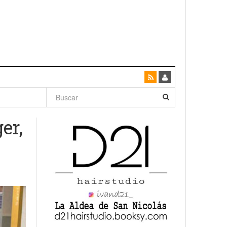
dad con
er,
canario
enso»
San