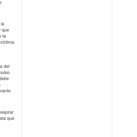
e
 la
y que
o la
 víctima.
a del
pulso.
 debe
a
urante
respirar
asta que