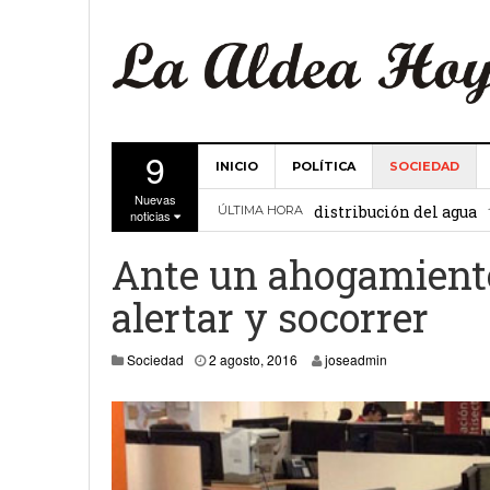
9
INICIO
POLÍTICA
SOCIEDAD
La Comunidad de Regant
Nuevas
distribución del agua
ÚLTIMA HORA
noticias
El Ayuntamiento de La 
Ante un ahogamiento
27 febrero, 2
Valencia
alertar y socorrer
Gobierno de Canarias y
3 agosto, 2016
Sociedad
2 agosto, 2016
joseadmin
15 febrero, 2024
La Comunidad de Regant
19 diciembre, 2023
Víctor Hernández (PP)