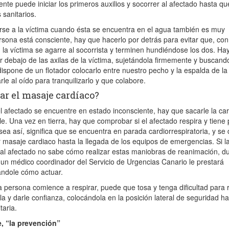
dente puede iniciar los primeros auxilios y socorrer al afectado hasta qu
 sanitarios.
rse a la víctima cuando ésta se encuentra en el agua también es muy
ersona está consciente, hay que hacerlo por detrás para evitar que, con
, la víctima se agarre al socorrista y terminen hundiéndose los dos. Ha
r debajo de las axilas de la víctima, sujetándola firmemente y buscand
e dispone de un flotador colocarlo entre nuestro pecho y la espalda de la
le al oído para tranquilizarlo y que colabore.
ar el masaje cardíaco?
l afectado se encuentre en estado inconsciente, hay que sacarle la car
le. Una vez en tierra, hay que comprobar si el afectado respira y tiene 
ea así, significa que se encuentra en parada cardiorrespiratoria, y se
 masaje cardiaco hasta la llegada de los equipos de emergencias. Si l
 al afectado no sabe cómo realizar estas maniobras de reanimación, d
 un médico coordinador del Servicio de Urgencias Canario le prestará
cándole cómo actuar.
a persona comience a respirar, puede que tosa y tenga dificultad para 
rla y darle confianza, colocándola en la posición lateral de seguridad h
taria.
, “la prevención”