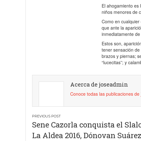
El ahogamiento es l
niños menores de cu
Como en cualquier o
que ante la aparici
inmediatamente de 
Estos son, aparició
tener sensación de 
brazos y piernas; s
“lucecitas”; y cala
Acerca de joseadmin
Conoce todas las publicaciones de
Navegación
Sene Cazorla conquista el Sla
de
La Aldea 2016, Dónovan Suárez
entradas