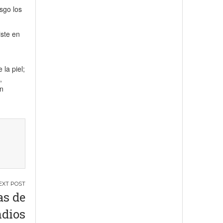
sgo los
iste en
la piel;
,
en
as de
ndios