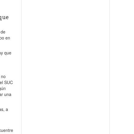
 que
 de
abo en
ay que
 no
 el SUC
gún
tar una
as, a
ncuentre