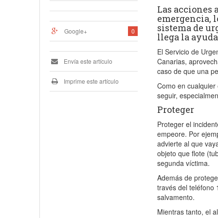
Las acciones 
emergencia, l
sistema de urg
Google+
0
llega la ayud
El Servicio de Urge
Canarias, aprovecha
Envía este artículo
caso de que una pe
Imprime este artículo
Como en cualquier o
seguir, especialmen
Proteger
Proteger el inciden
empeore. Por ejemp
advierte al que vay
objeto que flote (t
segunda víctima.
Además de proteger 
través del teléfono 
salvamento.
Mientras tanto, el a