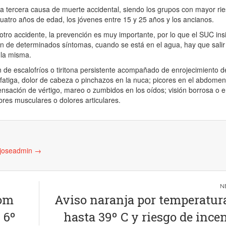
a tercera causa de muerte accidental, siendo los grupos con mayor rie
atro años de edad, los jóvenes entre 15 y 25 años y los ancianos.
tro accidente, la prevención es muy importante, por lo que el SUC ins
ón de determinados síntomas, cuando se está en el agua, hay que salir
la misma.
n de escalofríos o tiritona persistente acompañado de enrojecimiento de 
fatiga, dolor de cabeza o pinchazos en la nuca; picores en el abdomen
ensación de vértigo, mareo o zumbidos en los oídos; visión borrosa o 
mbres musculares o dolores articulares.
 joseadmin
→
lom
Aviso naranja por temperatur
 6º
hasta 39º C y riesgo de ince