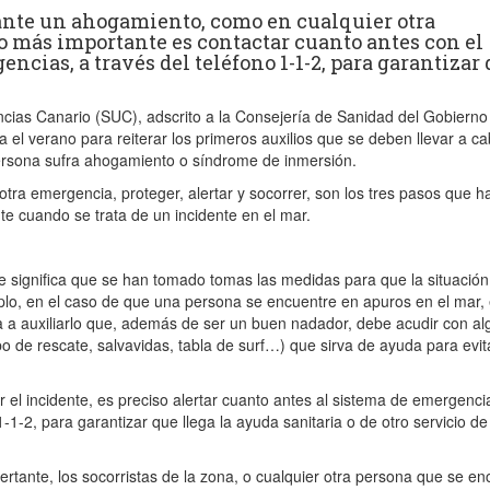
ante un ahogamiento, como en cualquier otra
o más importante es contactar cuanto antes con el
encias, a través del teléfono 1-1-2, para garantizar
a
ncias Canario (SUC), adscrito a la Consejería de Sanidad del Gobierno
 el verano para reiterar los primeros auxilios que se deben llevar a c
rsona sufra ahogamiento o síndrome de inmersión.
tra emergencia, proteger, alertar y socorrer, son los tres pasos que h
te cuando se trata de un incidente en el mar.
te significa que se han tomado tomas las medidas para que la situación
lo, en el caso de que una persona se encuentre en apuros en el mar,
a a auxiliarlo que, además de ser un buen nadador, debe acudir con al
ubo de rescate, salvavidas, tabla de surf…) que sirva de ayuda para evi
el incidente, es preciso alertar cuanto antes al sistema de emergenci
1-1-2, para garantizar que llega la ayuda sanitaria o de otro servicio de
lertante, los socorristas de la zona, o cualquier otra persona que se e