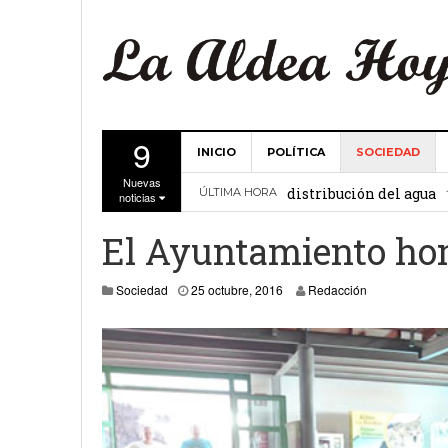
9
INICIO
POLÍTICA
SOCIEDAD
La Comunidad de Regant
Nuevas
distribución del agua
ÚLTIMA HORA
noticias
El Ayuntamiento de La 
El Ayuntamiento hom
27 febrero, 2
Valencia
Sociedad
25 octubre, 2016
Redacción
Gobierno de Canarias y
15 febrero, 2024
La Comunidad de Regant
19 diciembre, 2023
Víctor Hernández (PP)