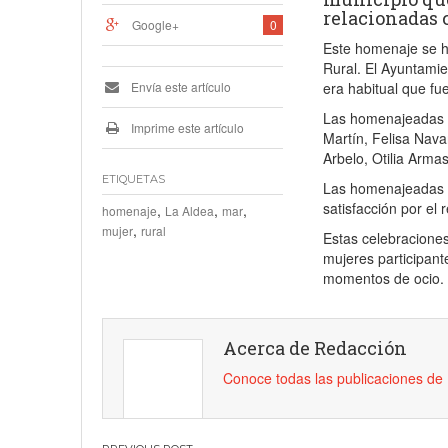
relacionadas 
Google+
0
Este homenaje se ha
Rural. El Ayuntami
Envía este artículo
era habitual que f
Las homenajeadas f
Imprime este artículo
Martín, Felisa Nav
Arbelo, Otilia Arm
ETIQUETAS
Las homenajeadas a
satisfacción por el 
,
,
,
homenaje
La Aldea
mar
,
mujer
rural
Estas celebraciones
mujeres participant
momentos de ocio.
Acerca de Redacción
Conoce todas las publicaciones d