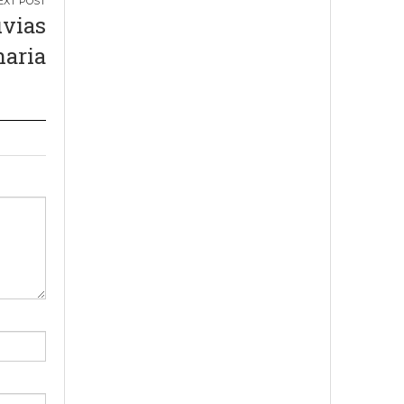
uvias
naria