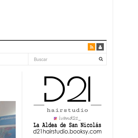
dad con
canario
enso»
San