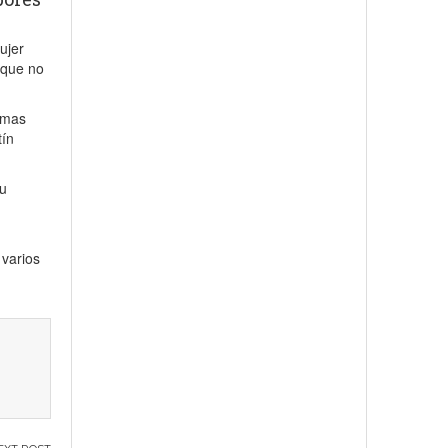
ujer
 que no
rmas
tín
su
s
 varios