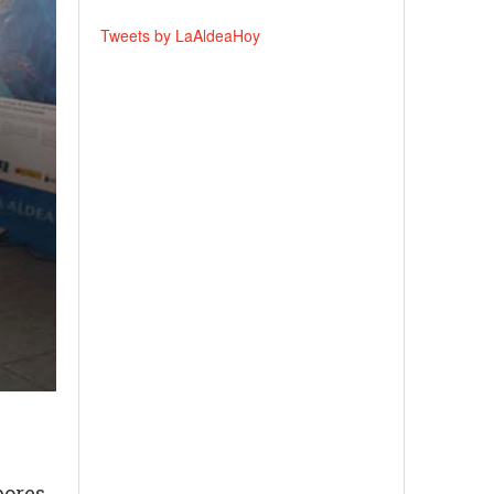
Tweets by LaAldeaHoy
l
bores