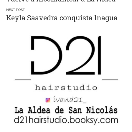
entradas
Keyla Saavedra conquista Inagua