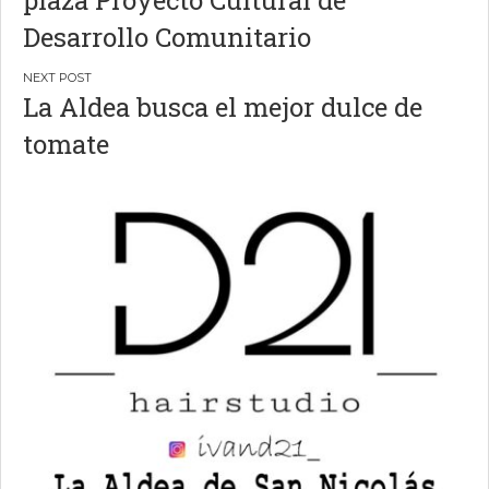
plaza Proyecto Cultural de
entradas
Desarrollo Comunitario
La Aldea busca el mejor dulce de
tomate