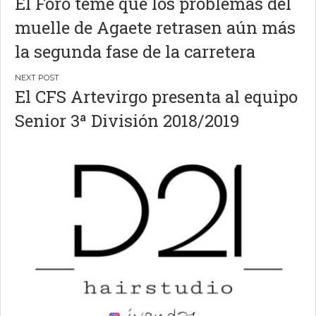
El Foro teme que los problemas del
de
muelle de Agaete retrasen aún más
entradas
la segunda fase de la carretera
El CFS Artevirgo presenta al equipo
Senior 3ª División 2018/2019