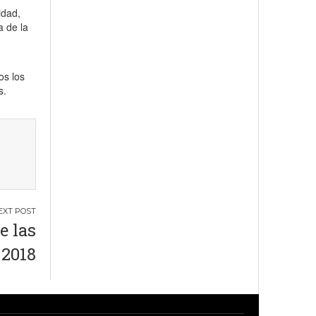
idad,
a de la
os los
s.
e las
 2018