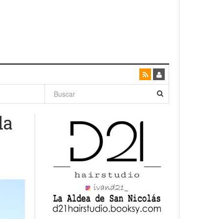
dad con
da
canario
enso»
San