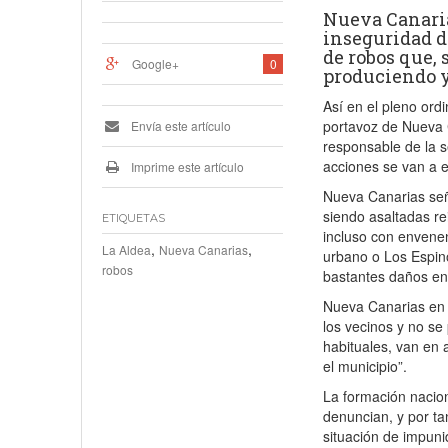
Nueva Canaria
inseguridad d
de robos que, 
Google+
0
produciendo y
Así en el pleno ord
portavoz de Nueva 
Envía este artículo
responsable de la s
acciones se van a 
Imprime este artículo
Nueva Canarias seña
siendo asaltadas re
ETIQUETAS
incluso con envene
,
,
La Aldea
Nueva Canarias
urbano o Los Espino
robos
bastantes daños en
Nueva Canarias en L
los vecinos y no s
habituales, van en 
el municipio”.
La formación nacion
denuncian, y por ta
situación de impunid