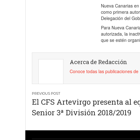
Nueva Canarias en l
como primera autori
Delegación del Gob
Para Nueva Canarias
autorizada, la inac
que se estén organi
Acerca de Redacción
Conoce todas las publicaciones d
Navegación
El CFS Artevirgo presenta al e
de
Senior 3ª División 2018/2019
entradas