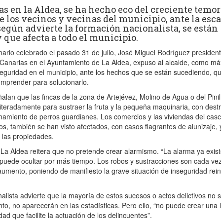
s en la Aldea, se ha hecho eco del creciente temor
e los vecinos y vecinas del municipio, ante la esc
según advierte la formación nacionalista, se están
 que afecta a todo el municipio.
inario celebrado el pasado 31 de julio, José Miguel Rodríguez presiden
Canarias en el Ayuntamiento de La Aldea, expuso al alcalde, como m
eguridad en el municipio, ante los hechos que se están sucediendo, q
emprender para solucionarlo.
lan que las fincas de la zona de Artejévez, Molino de Agua o del Pinil
iteradamente para sustraer la fruta y la pequeña maquinaria, con dest
namiento de perros guardianes. Los comercios y las viviendas del cas
s, también se han visto afectados, con casos flagrantes de alunizaje, 
 las propiedades.
a Aldea reitera que no pretende crear alarmismo. “La alarma ya exist
e puede ocultar por más tiempo. Los robos y sustracciones son cada v
aumento, poniendo de manifiesto la grave situación de inseguridad rei
alista advierte que la mayoría de estos sucesos o actos delictivos no 
nto, no aparecerán en las estadísticas. Pero ello, “no puede crear una 
ad que facilite la actuación de los delincuentes”.