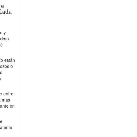
 e
alada
te y
áximo
ué
lo están
rozos o
co
y
e entre
ez más
nante en
se
latente