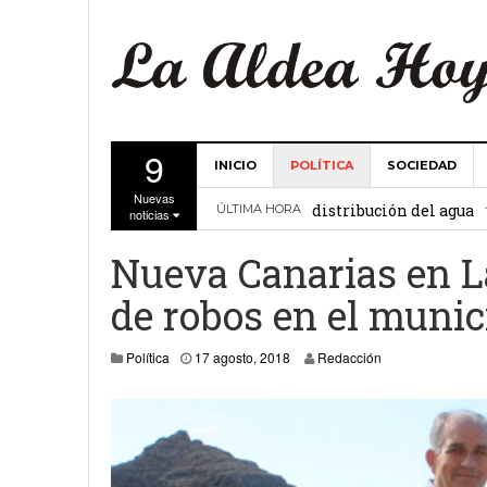
9
INICIO
POLÍTICA
SOCIEDAD
La Comunidad de Regant
Nuevas
distribución del agua
ÚLTIMA HORA
noticias
El Ayuntamiento de La 
Nueva Canarias en L
27 febrero, 2
Valencia
de robos en el munic
Gobierno de Canarias y
27 agosto, 2018
Política
17 agosto, 2018
Redacción
15 febrero, 2024
La Comunidad de Regant
19 diciembre, 2023
Víctor Hernández (PP)