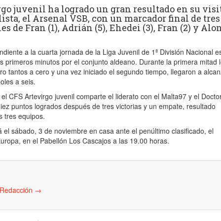
go juvenil ha logrado un gran resultado en su visit
ista, el Arsenal VSB, con un marcador final de tres
es de Fran (1), Adrián (5), Ehedei (3), Fran (2) y Alo
ndiente a la cuarta jornada de la Liga Juvenil de 1ª División Nacional e
s primeros minutos por el conjunto aldeano. Durante la primera mitad 
ro tantos a cero y una vez iniciado el segundo tiempo, llegaron a alca
oles a seis.
el CFS Artevirgo juvenil comparte el liderato con el Malta97 y el Docto
iez puntos logrados después de tres victorias y un empate, resultado
s tres equipos.
á el sábado, 3 de noviembre en casa ante el penúltimo clasificado, el
uropa, en el Pabellón Los Cascajos a las 19.00 horas.
e Redacción
→