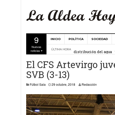
9
INICIO
POLÍTICA
SOCIEDAD
La Comunidad de Regant
Nuevas
distribución del agua
ÚLTIMA HORA
noticias
El Ayuntamiento de La 
El CFS Artevirgo juve
27 febrero, 2
Valencia
SVB (3-13)
Gobierno de Canarias y
Fútbol Sala
29 octubre, 2018
Redacción
15 febrero, 2024
La Comunidad de Regant
19 diciembre, 2023
Víctor Hernández (PP)