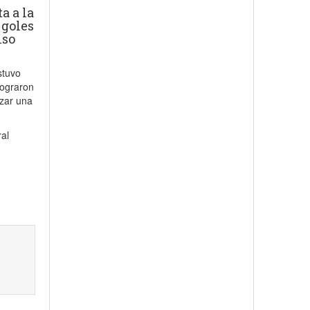
a a la
 goles
nso
stuvo
lograron
nzar una
ral