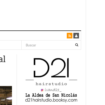
dad con
al
canario
enso»
San