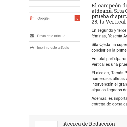
El campeón de
aldeana, Sita 
prueba disput
Google+
0
28, la Vertica
En segundo y tercer
féminas, Yesenia A
Envía este artículo
Sita Ojeda ha supera
Imprime este artículo
concluir en la prim
En total participaro
Vertical es una pru
El alcalde, Tomás P
numerosos atletas q
intervención el gra
algunos llegados de
Además, es importa
entrega de dorsales,
Acerca de Redacción