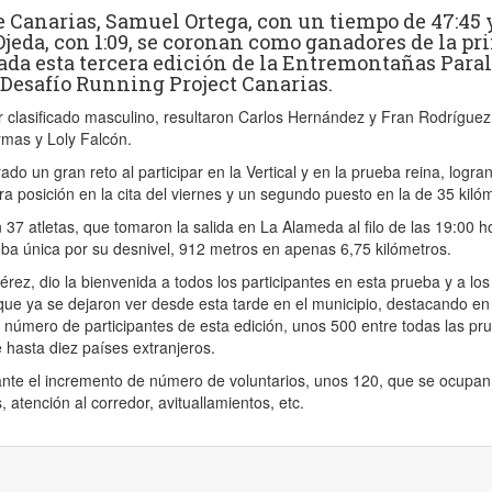
 Canarias, Samuel Ortega, con un tiempo de 47:45 y
Ojeda, con 1:09, se coronan como ganadores de la p
ada esta tercera edición de la Entremontañas Paral
l Desafío Running Project Canarias.
 clasificado masculino, resultaron Carlos Hernández y Fran Rodríguez
rmas y Loly Falcón.
do un gran reto al participar en la Vertical y en la prueba reina, logra
era posición en la cita del viernes y un segundo puesto en la de 35 kiló
n 37 atletas, que tomaron la salida en La Alameda al filo de las 19:00 h
eba única por su desnivel, 912 metros en apenas 6,75 kilómetros.
érez, dio la bienvenida a todos los participantes en esta prueba y a los
ue ya se dejaron ver desde esta tarde en el municipio, destacando en
n número de participantes de esta edición, unos 500 entre todas las pr
 hasta diez países extranjeros.
nte el incremento de número de voluntarios, unos 120, que se ocupan
 atención al corredor, avituallamientos, etc.