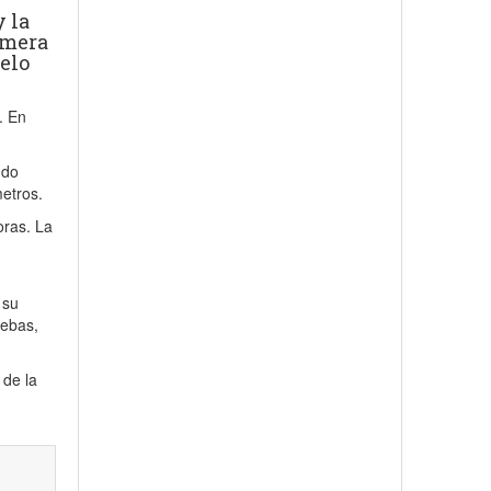
 la
rimera
elo
. En
ndo
metros.
oras. La
 su
uebas,
 de la