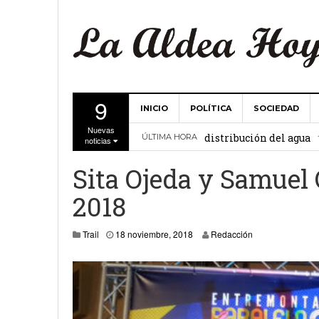
9
INICIO
POLÍTICA
SOCIEDAD
La Comunidad de Regant
Nuevas
distribución del agua
ÚLTIMA HORA
noticias
El Ayuntamiento de La 
Sita Ojeda y Samuel 
27 febrero, 2
Valencia
2018
Gobierno de Canarias y
20 noviembre, 2018
Trail
18 noviembre, 2018
Redacción
15 febrero, 2024
La Comunidad de Regant
19 diciembre, 2023
Víctor Hernández (PP)