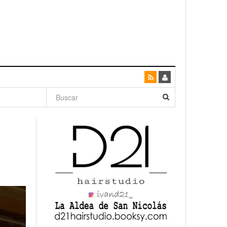
dad con
canario
enso»
San