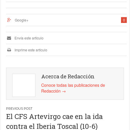
Google+
0
Envía este artículo
Imprime este artículo
Acerca de Redacción
Conoce todas las publicaciones de
Redacción
→
Navegación
El CFS Artevirgo cae en la ida
de
contra el Iberia Toscal (10-6)
entradas