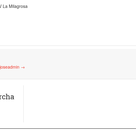
V La Milagrosa
 joseadmin
→
rcha