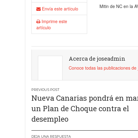
Mitin de NC en la A
18 junio, 2023
Nicolás
Envía este artículo
Imprime este
artículo
Acerca de joseadmin
Conoce todas las publicaciones de
Navegación
Nueva Canarias pondrá en ma
de
un Plan de Choque contra el
entradas
desempleo
DEJA UNA RESPUESTA