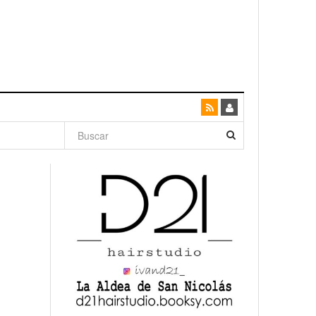
dad con
canario
enso»
San