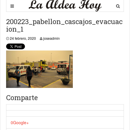
200223_pabellon_cascajos_evacuac
ion_1
24 febrero, 2020
joseadmin
Comparte
0
Google+