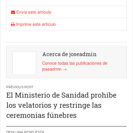
Envía este artículo
Imprime este artículo
Acerca de joseadmin
Conoce todas las publicaciones de
joseadmin
→
Navegación
El Ministerio de Sanidad prohíbe
de
los velatorios y restringe las
entradas
ceremonias fúnebres
DEJA UNA RESPUESTA