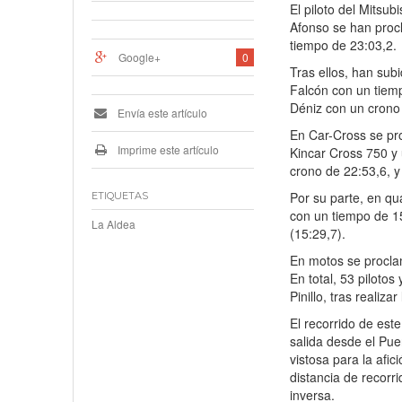
El piloto del Mitsu
Afonso se han proc
tiempo de 23:03,2.
Google+
0
Tras ellos, han su
Falcón con un tiem
Déniz con un crono
Envía este artículo
En Car-Cross se pr
Imprime este artículo
Kincar Cross 750 y
crono de 22:53,6, 
Por su parte, en q
ETIQUETAS
con un tiempo de 1
La Aldea
(15:29,7).
En motos se procla
En total, 53 pilotos
Pinillo, tras realiza
El recorrido de est
salida desde el Pue
vistosa para la afi
distancia de recorr
inversa.