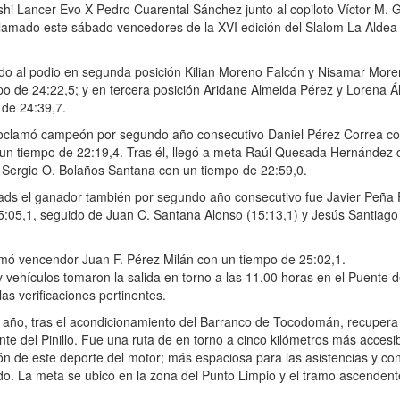
bishi Lancer Evo X Pedro Cuarental Sánchez junto al copiloto Víctor M. 
lamado este sábado vencedores de la XVI edición del Slalom La Aldea
bido al podio en segunda posición Kilian Moreno Falcón y Nisamar Mor
po de 24:22,5; y en tercera posición Aridane Almeida Pérez y Lorena 
 de 24:39,7.
oclamó campeón por segundo año consecutivo Daniel Pérez Correa c
 un tiempo de 22:19,4. Tras él, llegó a meta Raúl Quesada Hernández 
y Sergio O. Bolaños Santana con un tiempo de 22:59,0.
uads el ganador también por segundo año consecutivo fue Javier Peña
5:05,1, seguido de Juan C. Santana Alonso (15:13,1) y Jesús Santiag
mó vencendor Juan F. Pérez Milán con un tiempo de 25:02,1.
 y vehículos tomaron la salida en torno a las 11.00 horas en el Puente d
r las verificaciones pertinentes.
e año, tras el acondicionamiento del Barranco de Tocodomán, recupera
nte del Pinillo. Fue una ruta de en torno a cinco kilómetros más accesi
ción de este deporte del motor; más espaciosa para las asistencias y c
ido. La meta se ubicó en la zona del Punto Limpio y el tramo ascendent