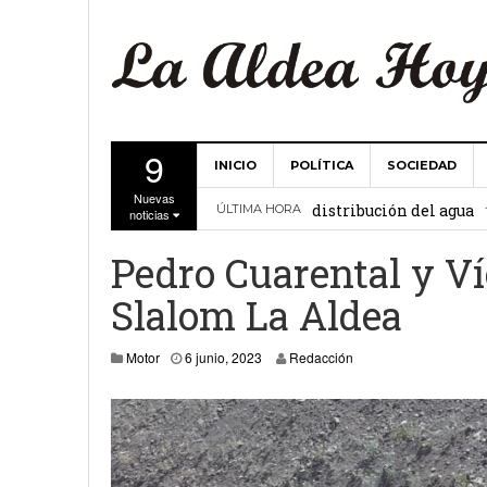
9
INICIO
POLÍTICA
SOCIEDAD
La Comunidad de Regant
Nuevas
distribución del agua
ÚLTIMA HORA
noticias
El Ayuntamiento de La 
Pedro Cuarental y Ví
27 febrero, 2
Valencia
Slalom La Aldea
Gobierno de Canarias y
6 junio, 2023
Motor
6 junio, 2023
Redacción
15 febrero, 2024
La Comunidad de Regant
19 diciembre, 2023
Víctor Hernández (PP)