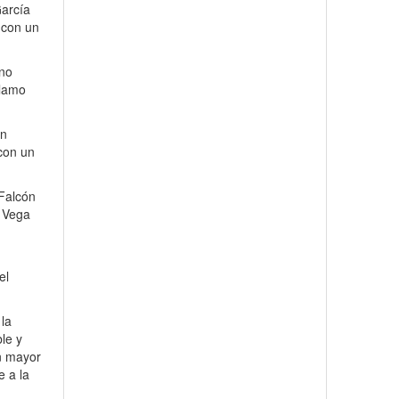
García
 con un
eno
Álamo
on
con un
 Falcón
o Vega
el
 la
ble y
on mayor
e a la