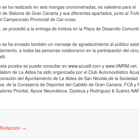
e se ha realizado en seis mangas cronometradas, es valedera para el
de Slaloms de Gran Canaria y sus diferentes apartados, junto al Trof
l Campeonato Provincial de Car-cross.
, se procedió a la entrega de trofeos en la Plaza de Desarollo Comunit
o se ha enviado también un mensaje de agradecimiento al público asis
amiento, a todas las personas colaboraron en la participación del circui
til.
e esta prueba se puede consultar en www.azuatil.com y www.VMRM.net.
Slalom de La Aldea ha sido organizada por el Club Automovilístico Azuat
aboración del Ayuntamiento de La Aldea de San Nicolás,de la Sociedad
ea, de la Consejería de Deportes del Cabildo de Gran Canaria, FCA y 
inadores Provital, Ayoze Neumáticos, Dysteca y Rodríguez & Suárez-NA
e Redacción
→