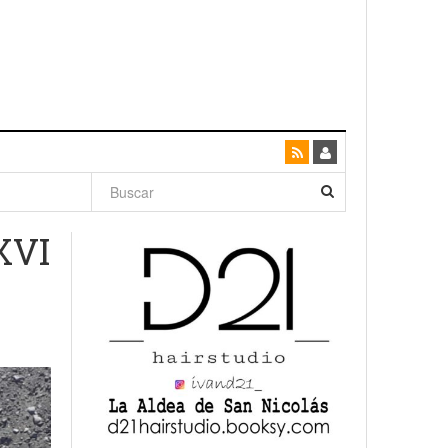
dad con
XVI
canario
enso»
San