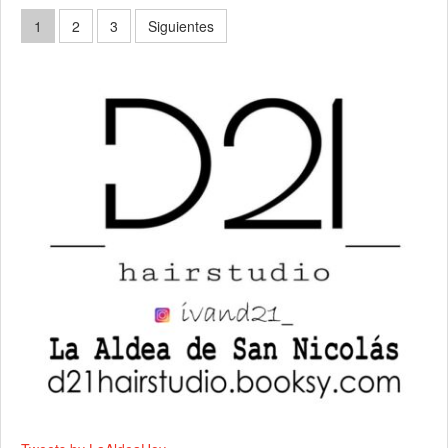
Paginación
1
2
3
Siguientes
de
entradas