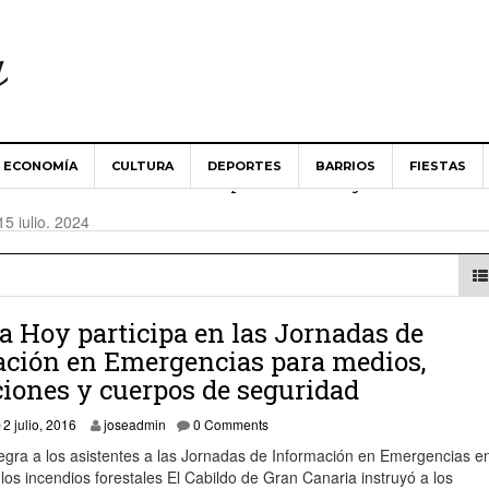
ECONOMÍA
CULTURA
DEPORTES
BARRIOS
FIESTAS
es ‘Aldea de San Nicolás’ implantará la telegestión en la
15 julio, 2024
Aldea de San Nicolás guarda un minuto de silencio en solidari
024
a Hoy participa en las Jornadas de
 Ministerio de Agricultura abordan las necesidades del campo 
ción en Emergencias para medios,
ciones y cuerpos de seguridad
es ‘Aldea de San Nicolás’ apuesta por una renovación de «cons
3 julio, 2016
2 julio, 2016
joseadmin
0 Comments
tegra a los asistentes a las Jornadas de Información en Emergencias e
n los incendios forestales El Cabildo de Gran Canaria instruyó a los
 toma posesión como alcalde del Ayuntamiento de La Aldea de 