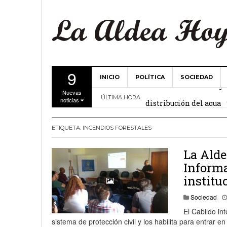
9
INICIO
POLÍTICA
SOCIEDAD
La Comunidad de Regant
Nuevas
distribución del agua
ÚLTIMA HORA
noticias
El Ayuntamiento de La 
ETIQUETA:
INCENDIOS FORESTALES
27 febrero, 2
Valencia
La Alde
Gobierno de Canarias y
Informa
15 febrero, 2024
institu
La Comunidad de Regant
Sociedad
19 diciembre, 2023
El Cabildo in
sistema de protección civil y los habilita para entrar e
Víctor Hernández (PP)