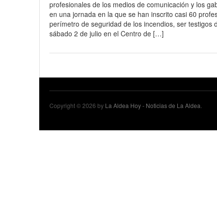
profesionales de los medios de comunicación y los ga
18 junio, 2023
Nicolás
en una jornada en la que se han inscrito casi 60 profe
perímetro de seguridad de los incendios, ser testigos 
sábado 2 de julio en el Centro de […]
Copyright © 2026 by
La Aldea Hoy - Noticias de La Aldea
.