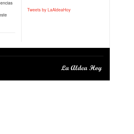
gencias
Tweets by LaAldeaHoy
este