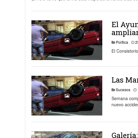
18 junio, 2023
Nicolás
El Ayun
ampliar
Política
2
El Consistori
Las Mar
Sucesos
Semana compl
nuevo acciden
Galería