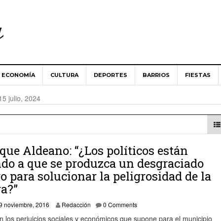
ECONOMÍA
CULTURA
DEPORTES
BARRIOS
FIESTAS
es ‘Aldea de San Nicolás’ implantará la telegestión en la
15 julio, 2024
Aldea de San Nicolás guarda un minuto de silencio en solidari
024
 Ministerio de Agricultura abordan las necesidades del campo 
que Aldeano: “¿Los políticos están
do a que se produzca un desgraciado
ro para solucionar la peligrosidad de la
es ‘Aldea de San Nicolás’ apuesta por una renovación de «cons
ra?”
9 noviembre, 2016
9 noviembre, 2016
Redacción
0 Comments
 toma posesión como alcalde del Ayuntamiento de La Aldea de 
on los perjuicios sociales y económicos que supone para el municipio