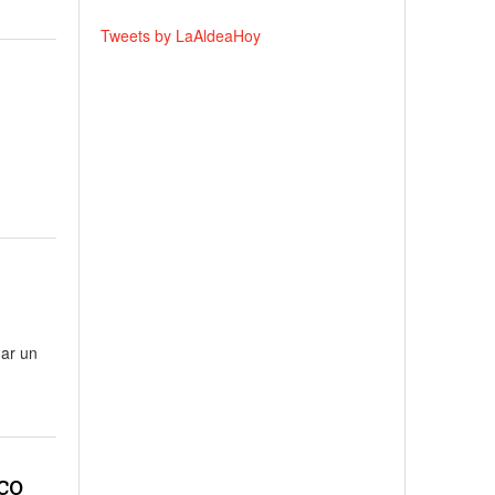
Tweets by LaAldeaHoy
gar un
co