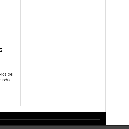
s
eros del
diodía