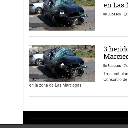
en Las 
Sucesos
3 herid
Marcie
Sucesos
Tres ambulanc
Consorcio de 
en la zona de Las Marciegas
Copyright © 2026 by
La Aldea Hoy - Noticias de La Aldea
.