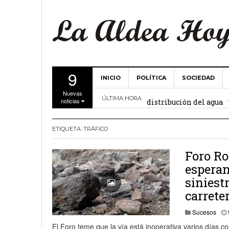
9
INICIO
POLÍTICA
SOCIEDAD
La Comunidad de Regant
Nuevas
distribución del agua
ÚLTIMA HORA
noticias
El Ayuntamiento de La 
ETIQUETA:
TRÁFICO
27 febrero, 2
Valencia
Gobierno de Canarias y
Foro Ro
esperan
15 febrero, 2024
siniest
La Comunidad de Regant
carrete
19 diciembre, 2023
Sucesos
Víctor Hernández (PP)
El Foro teme que la vía está inoperativa varios días c