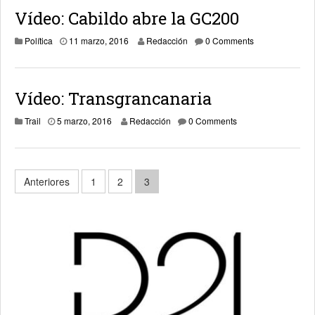
Vídeo: Cabildo abre la GC200
13 marzo, 2016
Política
11 marzo, 2016
Redacción
0 Comments
Vídeo: Transgrancanaria
13 marzo, 2016
Trail
5 marzo, 2016
Redacción
0 Comments
Paginación
Anteriores
1
2
3
de
entradas