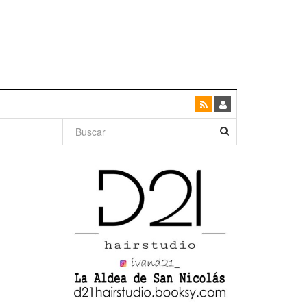
dad con
canario
enso»
San