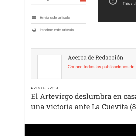
Envía este artículo
Imprime este artículo
Acerca de Redacción
Conoce todas las publicaciones d
Navegación
El Artevirgo deslumbra en cas
de
una victoria ante La Cuevita (8
entradas