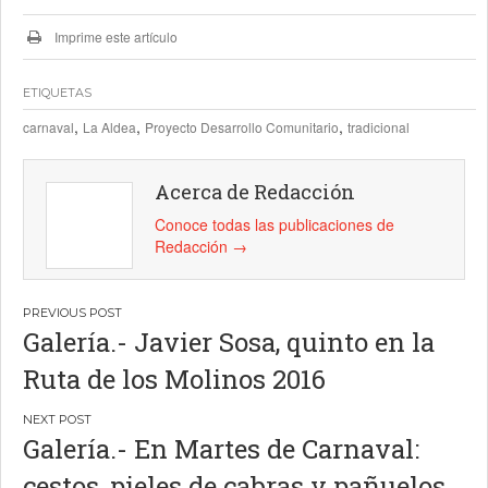
Imprime este artículo
ETIQUETAS
,
,
,
carnaval
La Aldea
Proyecto Desarrollo Comunitario
tradicional
Acerca de Redacción
Conoce todas las publicaciones de
Redacción
→
Navegación
Galería.- Javier Sosa, quinto en la
de
Ruta de los Molinos 2016
entradas
Galería.- En Martes de Carnaval:
cestos, pieles de cabras y pañuelos