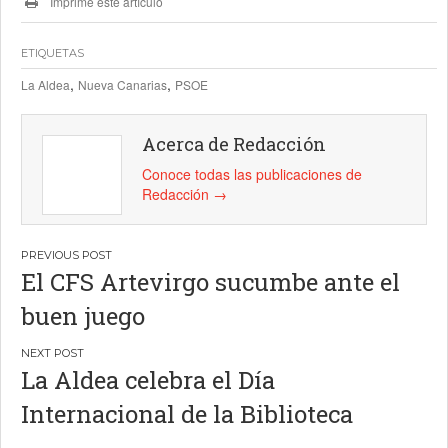
Imprime este artículo
ETIQUETAS
,
,
La Aldea
Nueva Canarias
PSOE
Acerca de Redacción
Conoce todas las publicaciones de
Redacción
→
Navegación
El CFS Artevirgo sucumbe ante el
de
buen juego
entradas
La Aldea celebra el Día
Internacional de la Biblioteca