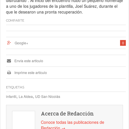
disfrutando”. Al inicio del encuentro hubo un pequeño homenaje
a uno de los jugadores de la plantilla, Joel Suárez, durante el
que le desearon una pronta recuperación.
COMPARTE
Google+
0
Envía este artículo
Imprime este artículo
ETIQUETAS
,
,
infantil
La Aldea
UD San Nicolás
Acerca de Redacción
Conoce todas las publicaciones de
Redacción
→