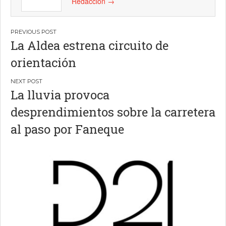
Redacción
→
Navegación
La Aldea estrena circuito de
de
orientación
entradas
La lluvia provoca
desprendimientos sobre la carretera
al paso por Faneque