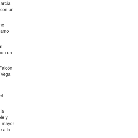
García
 con un
eno
Álamo
on
con un
 Falcón
o Vega
el
 la
ble y
on mayor
e a la