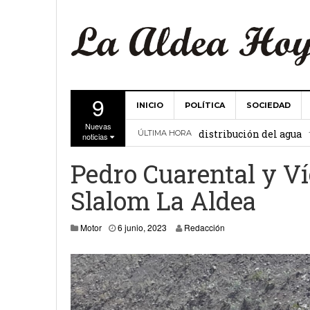
9
INICIO
POLÍTICA
SOCIEDAD
La Comunidad de Regant
Nuevas
distribución del agua
ÚLTIMA HORA
noticias
El Ayuntamiento de La 
Pedro Cuarental y Ví
27 febrero, 2
Valencia
Slalom La Aldea
Gobierno de Canarias y
6 junio, 2023
Motor
6 junio, 2023
Redacción
15 febrero, 2024
La Comunidad de Regant
19 diciembre, 2023
Víctor Hernández (PP)