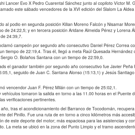
bishi Lancer Evo X Pedro Cuarental Sánchez junto al copiloto Víctor M. 
lamado este sábado vencedores de la XVI edición del Slalom La Aldea
bido al podio en segunda posición Kilian Moreno Falcón y Nisamar Mor
po de 24:22,5; y en tercera posición Aridane Almeida Pérez y Lorena 
 de 24:39,7.
oclamó campeón por segundo año consecutivo Daniel Pérez Correa c
 un tiempo de 22:19,4. Tras él, llegó a meta Raúl Quesada Hernández 
y Sergio O. Bolaños Santana con un tiempo de 22:59,0.
uads el ganador también por segundo año consecutivo fue Javier Peña
5:05,1, seguido de Juan C. Santana Alonso (15:13,1) y Jesús Santiag
mó vencendor Juan F. Pérez Milán con un tiempo de 25:02,1.
 y vehículos tomaron la salida en torno a las 11.00 horas en el Puente d
r las verificaciones pertinentes.
e año, tras el acondicionamiento del Barranco de Tocodomán, recupera
nte del Pinillo. Fue una ruta de en torno a cinco kilómetros más accesi
ción de este deporte del motor; más espaciosa para las asistencias y c
ido. La meta se ubicó en la zona del Punto Limpio y el tramo ascendent