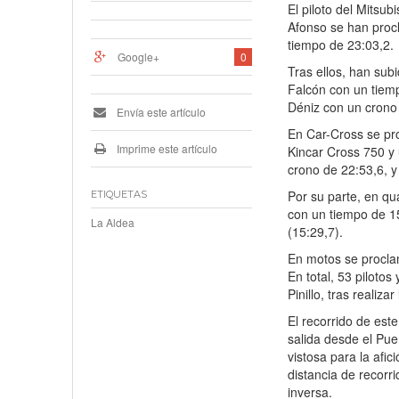
El piloto del Mitsu
Afonso se han proc
tiempo de 23:03,2.
Google+
0
Tras ellos, han su
Falcón con un tiem
Déniz con un crono
Envía este artículo
En Car-Cross se pr
Imprime este artículo
Kincar Cross 750 y
crono de 22:53,6, 
Por su parte, en q
ETIQUETAS
con un tiempo de 1
La Aldea
(15:29,7).
En motos se procla
En total, 53 pilotos
Pinillo, tras realiza
El recorrido de est
salida desde el Pue
vistosa para la afi
distancia de recorr
inversa.