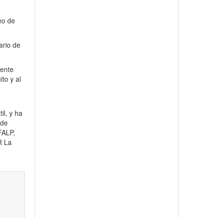
eo de
ario de
tente
to y al
il, y ha
 de
FALP,
R La