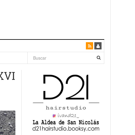
dad con
XVI
canario
enso»
San