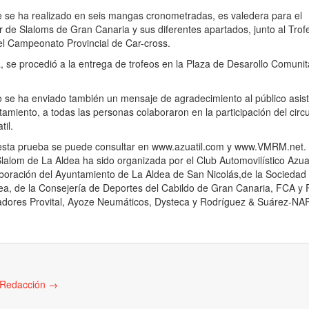
e se ha realizado en seis mangas cronometradas, es valedera para el
de Slaloms de Gran Canaria y sus diferentes apartados, junto al Trof
l Campeonato Provincial de Car-cross.
, se procedió a la entrega de trofeos en la Plaza de Desarollo Comunit
o se ha enviado también un mensaje de agradecimiento al público asis
amiento, a todas las personas colaboraron en la participación del circui
til.
e esta prueba se puede consultar en www.azuatil.com y www.VMRM.net.
Slalom de La Aldea ha sido organizada por el Club Automovilístico Azuat
aboración del Ayuntamiento de La Aldea de San Nicolás,de la Sociedad
ea, de la Consejería de Deportes del Cabildo de Gran Canaria, FCA y 
inadores Provital, Ayoze Neumáticos, Dysteca y Rodríguez & Suárez-NA
e Redacción
→