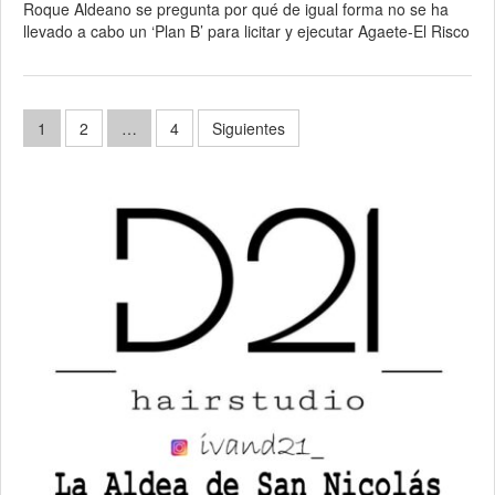
Roque Aldeano se pregunta por qué de igual forma no se ha
llevado a cabo un ‘Plan B’ para licitar y ejecutar Agaete-El Risco
Paginación
1
2
…
4
Siguientes
de
entradas