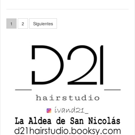
Paginación
1
2
Siguientes
de
entradas