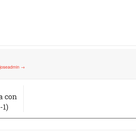
 joseadmin
→
a con
-1)