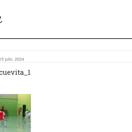
es ‘Aldea de San Nicolás’ implantará la telegestión en la
15 julio, 2024
Aldea de San Nicolás guarda un minuto de silencio en solidari
cuevita_1
024
 Ministerio de Agricultura abordan las necesidades del campo 
es ‘Aldea de San Nicolás’ apuesta por una renovación de «cons
 toma posesión como alcalde del Ayuntamiento de La Aldea de 