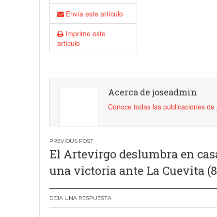
18 junio, 2023
Nicolás
Envía este artículo
Imprime este
artículo
Acerca de joseadmin
Conoce todas las publicaciones de
Navegación
El Artevirgo deslumbra en cas
de
una victoria ante La Cuevita (8
entradas
DEJA UNA RESPUESTA