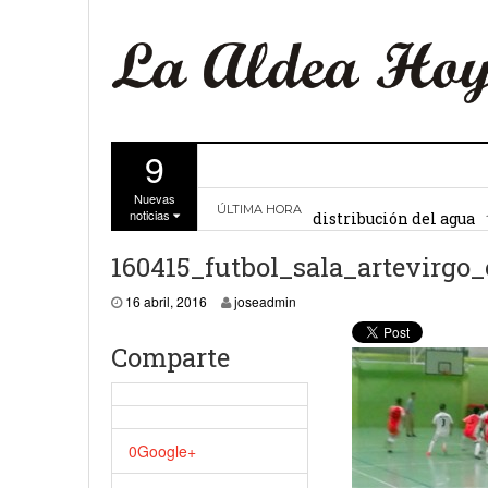
9
La Comunidad de Regant
Nuevas
distribución del agua
ÚLTIMA HORA
noticias
El Ayuntamiento de La 
160415_futbol_sala_artevirgo_
27 febrero, 2
Valencia
16 abril, 2016
joseadmin
Gobierno de Canarias y
Comparte
15 febrero, 2024
La Comunidad de Regant
19 diciembre, 2023
0
Google+
Víctor Hernández (PP)