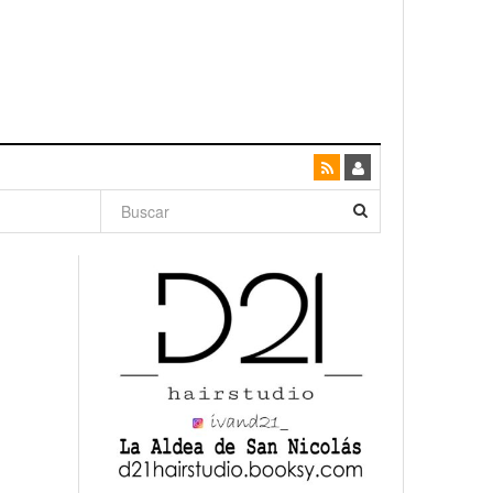
dad con
canario
enso»
San