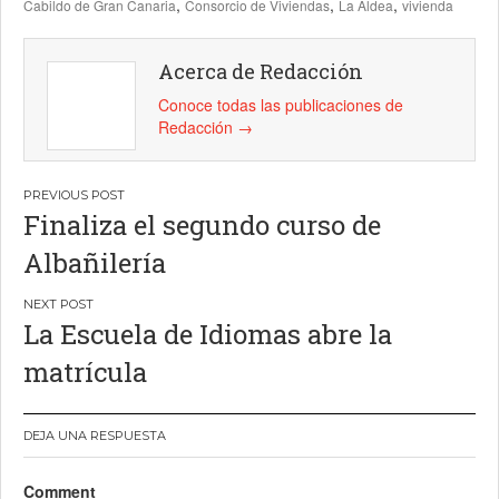
,
,
,
Cabildo de Gran Canaria
Consorcio de Viviendas
La Aldea
vivienda
Acerca de Redacción
Conoce todas las publicaciones de
Redacción
→
Navegación
Finaliza el segundo curso de
de
Albañilería
entradas
La Escuela de Idiomas abre la
matrícula
DEJA UNA RESPUESTA
Comment