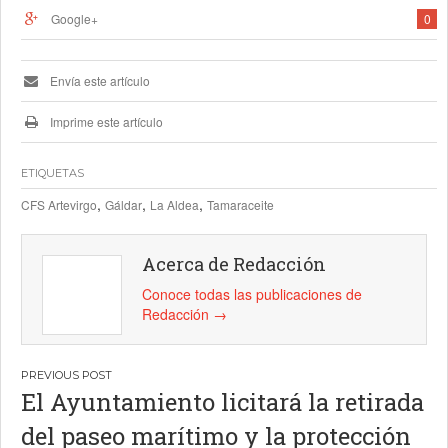
Google+
0
Envía este artículo
Imprime este artículo
ETIQUETAS
,
,
,
CFS Artevirgo
Gáldar
La Aldea
Tamaraceite
Acerca de Redacción
Conoce todas las publicaciones de
Redacción
→
Navegación
El Ayuntamiento licitará la retirada
de
del paseo marítimo y la protección
entradas