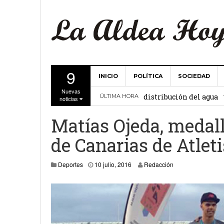
9
INICIO
POLÍTICA
SOCIEDAD
La Comunidad de Regant
Nuevas
distribución del agua
ÚLTIMA HORA
noticias
El Ayuntamiento de La 
Matías Ojeda, medal
27 febrero, 2
Valencia
de Canarias de Atlet
Gobierno de Canarias y
Deportes
10 julio, 2016
Redacción
15 febrero, 2024
La Comunidad de Regant
19 diciembre, 2023
Víctor Hernández (PP)