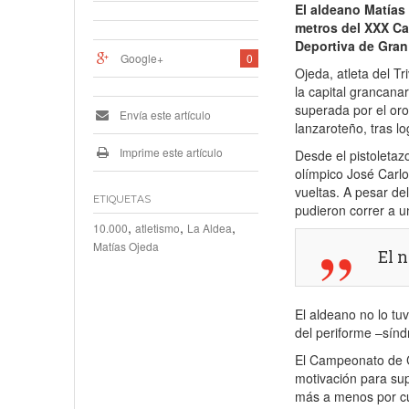
El aldeano Matías
metros del XXX Ca
Deportiva de Gran
Google+
0
Ojeda, atleta del Tr
la capital grancana
superada por el or
Envía este artículo
lanzaroteño, tras l
Imprime este artículo
Desde el pistoletaz
olímpico José Carl
vueltas. A pesar del
ETIQUETAS
pudieron correr a u
,
,
,
10.000
atletismo
La Aldea
Matías Ojeda
El 
El aldeano no lo tu
del periforme –síndr
El Campeonato de C
motivación para sup
más a menos por cul