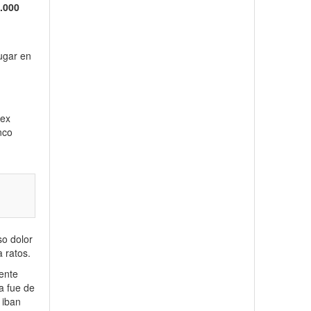
.000
lugar en
 ex
nco
so dolor
a ratos.
ente
a fue de
 iban