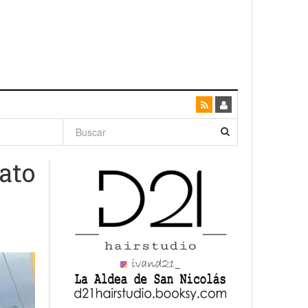
dad con
ato
canario
enso»
San