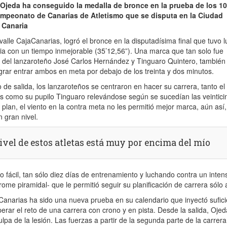
 Ojeda ha conseguido la medalla de bronce en la prueba de los 10
mpeonato de Canarias de Atletismo que se disputa en la Ciudad
 Canaria
ivalle CajaCanarias, logró el bronce en la disputadísima final que tuvo 
ria con un tiempo inmejorable (35’12,56”). Una marca que tan solo fue
o del lanzaroteño José Carlos Hernández y Tinguaro Quintero, también
ograr entrar ambos en meta por debajo de los treinta y dos minutos.
o de salida, los lanzaroteños se centraron en hacer su carrera, tanto el
os como su pupilo Tinguaro relevándose según se sucedían las veintici
 plan, el viento en la contra meta no les permitió mejor marca, aún así,
n gran nivel.
nivel de estos atletas está muy por encima del mío
vo fácil, tan sólo diez días de entrenamiento y luchando contra un inten
ome piramidal- que le permitió seguir su planificación de carrera sólo 
anarias ha sido una nueva prueba en su calendario que inyectó sufici
erar el reto de una carrera con crono y en pista. Desde la salida, Ojed
pa de la lesión. Las fuerzas a partir de la segunda parte de la carrera