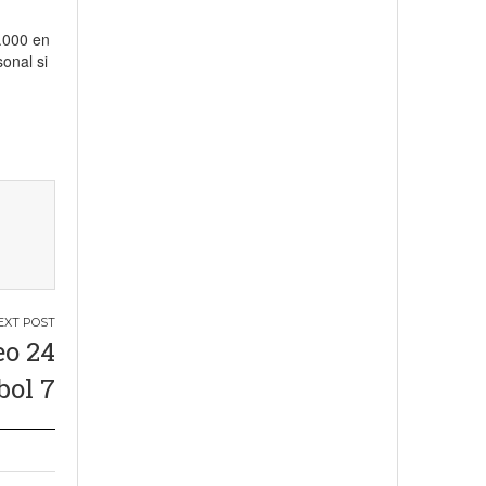
.000 en
sonal si
eo 24
bol 7