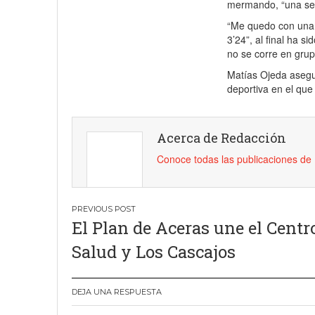
mermando, “una sen
“Me quedo con una 
3’24”, al final ha s
no se corre en gru
Matías Ojeda asegu
deportiva en el que 
Acerca de Redacción
Conoce todas las publicaciones d
Navegación
El Plan de Aceras une el Centr
de
Salud y Los Cascajos
entradas
DEJA UNA RESPUESTA