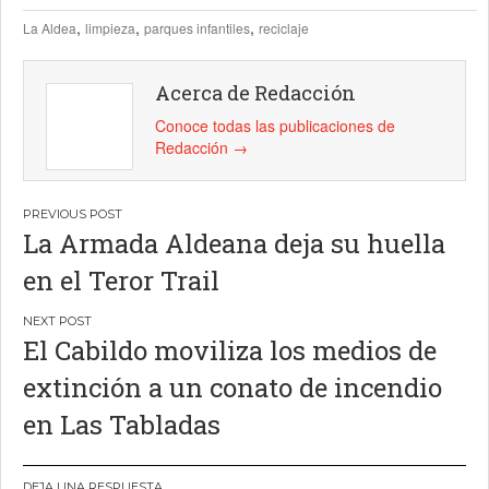
,
,
,
La Aldea
limpieza
parques infantiles
reciclaje
Acerca de Redacción
Conoce todas las publicaciones de
Redacción
→
Navegación
La Armada Aldeana deja su huella
de
en el Teror Trail
entradas
El Cabildo moviliza los medios de
extinción a un conato de incendio
en Las Tabladas
DEJA UNA RESPUESTA