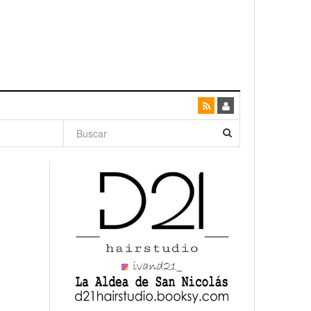
dad con
canario
enso»
San