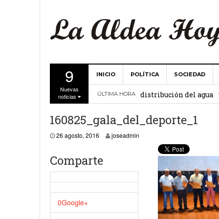
9
INICIO
POLÍTICA
SOCIEDAD
La Comunidad de Regant
Nuevas
distribución del agua
ÚLTIMA HORA
noticias
El Ayuntamiento de La 
160825_gala_del_deporte_1
27 febrero, 2
Valencia
26 agosto, 2016
26 agosto, 2016
joseadmin
Gobierno de Canarias y
Comparte
15 febrero, 2024
La Comunidad de Regant
19 diciembre, 2023
0
Google+
Víctor Hernández (PP)