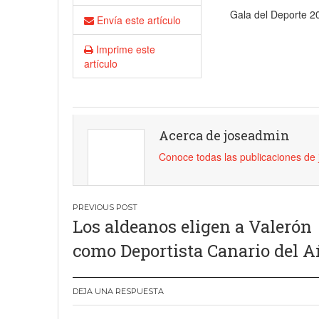
Gala del Deporte 2
18 junio, 2023
Nicolás
Envía este artículo
Imprime este
artículo
Acerca de joseadmin
Conoce todas las publicaciones de
Navegación
Los aldeanos eligen a Valerón
de
como Deportista Canario del 
entradas
DEJA UNA RESPUESTA