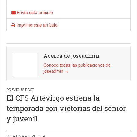
Envía este artículo
Imprime este artículo
Acerca de joseadmin
Conoce todas las publicaciones de
joseadmin
→
Navegación
El CFS Artevirgo estrena la
de
temporada con victorias del senior
entradas
y juvenil
DEJA UNA RESPUESTA