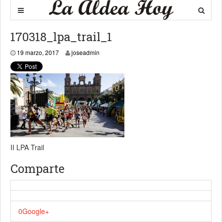
170318_lpa_trail_1
19 marzo, 2017
19 marzo, 2017
joseadmin
II LPA Trail
Comparte
0
Google+