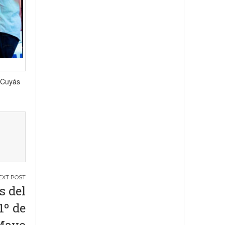
l Cuyás
s del
1º de
Mayo