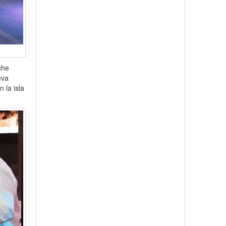
che
eva
 la isla