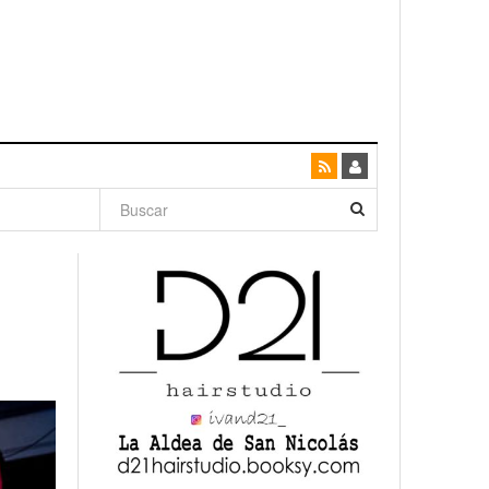
dad con
canario
enso»
San