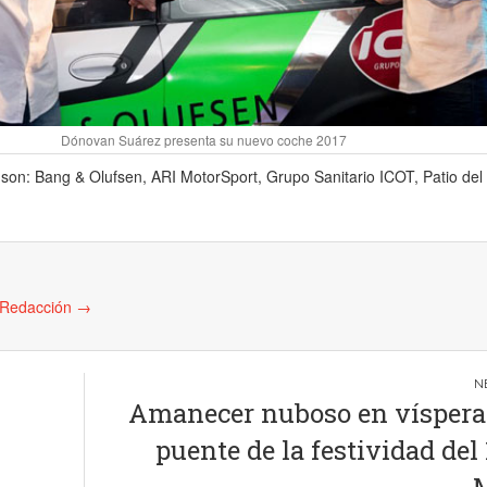
Dónovan Suárez presenta su nuevo coche 2017
 son: Bang & Olufsen, ARI MotorSport, Grupo Sanitario ICOT, Patio de
e Redacción
→
Amanecer nuboso en víspera
puente de la festividad del 