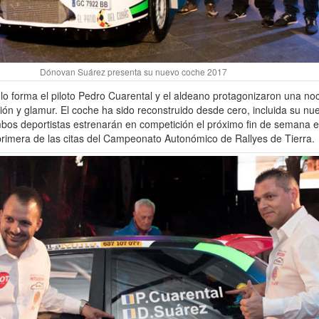
Dónovan Suárez presenta su nuevo coche 2017
 lo forma el piloto Pedro Cuarental y el aldeano protagonizaron una no
sión y glamur. El coche ha sido reconstruido desde cero, incluida su nu
bos deportistas estrenarán en competición el próximo fin de semana en
primera de las citas del Campeonato Autonómico de Rallyes de Tierra.