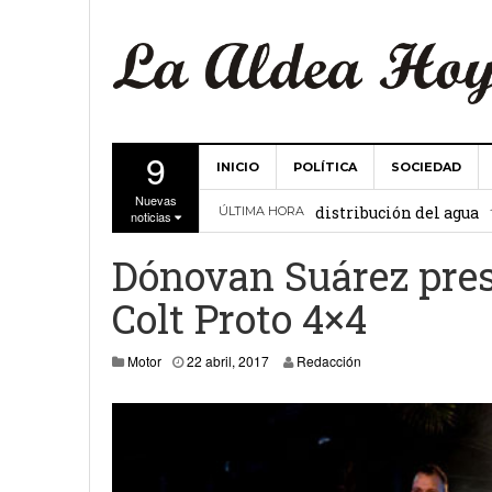
9
INICIO
POLÍTICA
SOCIEDAD
La Comunidad de Regant
Nuevas
distribución del agua
ÚLTIMA HORA
noticias
El Ayuntamiento de La 
Dónovan Suárez pres
27 febrero, 2
Valencia
Colt Proto 4×4
Gobierno de Canarias y
22 abril, 2017
Motor
22 abril, 2017
Redacción
15 febrero, 2024
La Comunidad de Regant
19 diciembre, 2023
Víctor Hernández (PP)