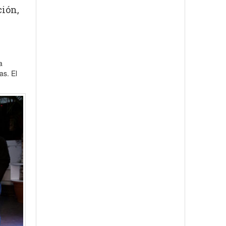
ción,
a
as. El