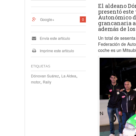
El aldeano Dó
presentó este
Autonómico de 
Google+
0
grancanaria a
además de los
Un total de sesenta
Envía este artículo
Federación de Auto
coche es un Mitsub
Imprime este artículo
ETIQUETAS
,
,
Dónovan Suárez
La Aldea
,
motor
Rally