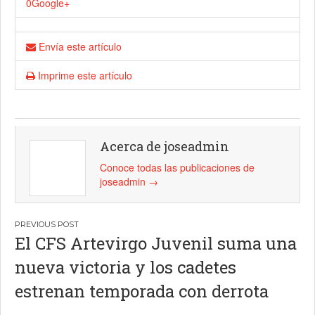
0
Google+
Envía este artículo
Imprime este artículo
Acerca de joseadmin
Conoce todas las publicaciones de
joseadmin
→
Navegación
El CFS Artevirgo Juvenil suma una
de
nueva victoria y los cadetes
entradas
estrenan temporada con derrota