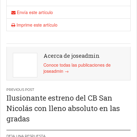
Envía este artículo
Imprime este artículo
Acerca de joseadmin
Conoce todas las publicaciones de
joseadmin
→
Navegación
Ilusionante estreno del CB San
de
Nicolás con lleno absoluto en las
entradas
gradas
DEJA UNA RESPUESTA