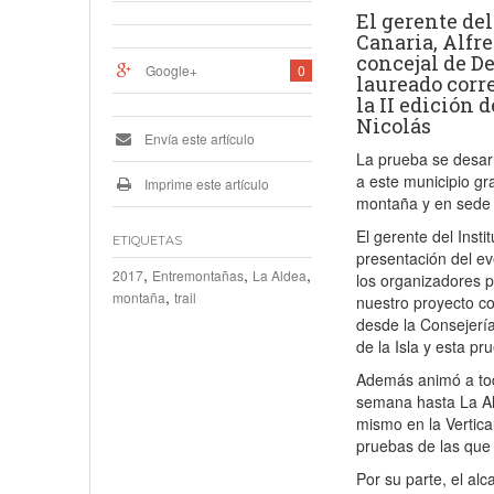
El gerente del
Canaria, Alfre
concejal de D
Google+
0
laureado corr
la II edición 
Nicolás
Envía este artículo
La prueba se desarr
a este municipio gr
Imprime este artículo
montaña y en sede s
El gerente del Inst
ETIQUETAS
presentación del ev
,
,
,
2017
Entremontañas
La Aldea
los organizadores p
,
montaña
trail
nuestro proyecto c
desde la Consejería
de la Isla y esta pr
Además animó a tod
semana hasta La Ald
mismo en la Vertica
pruebas de las que
Por su parte, el al