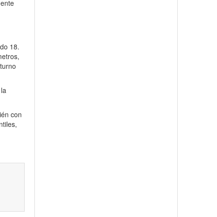
nente
ado 18.
metros,
turno
 la
ién con
tiles,