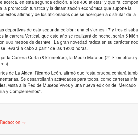
se acerca, en esta segunda edición, a los 400 atletas” y que “al compo
a la promoción turística y la dinamización económica que supone la
os estos atletas y de los aficionados que se acerquen a disfrutar de la
s deportivas de esta segunda edición: una el viernes 17 y tres el sáb
s la carrera Vertical, que este año se realizará de noche, serán 5 kiló
on 900 metros de desnivel. La gran novedad radica en su carácter noc
se llevará a cabo a partir de las 19:00 horas.
gar la Carrera Corta (8 kilómetros), la Medio Maratón (21 kilómetros) y
ros).
ortes de La Aldea, Ricardo León, afirmó que “esta prueba contará tamb
entarias. Se desarrollarán actividades para todos, como carreras infan
les, visita a la Red de Museos Vivos y una nueva edición del Mercado
anía y Complementos”.
e Redacción
→