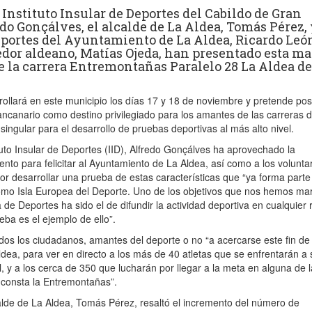
 Instituto Insular de Deportes del Cabildo de Gran
do Gonçálves, el alcalde de La Aldea, Tomás Pérez, 
eportes del Ayuntamiento de La Aldea, Ricardo León
edor aldeano, Matías Ojeda, han presentado esta m
de la carrera Entremontañas Paralelo 28 La Aldea d
ollará en este municipio los días 17 y 18 de noviembre y pretende pos
ancanario como destino privilegiado para los amantes de las carreras 
ingular para el desarrollo de pruebas deportivas al más alto nivel.
ituto Insular de Deportes (IID), Alfredo Gonçálves ha aprovechado la
ento para felicitar al Ayuntamiento de La Aldea, así como a los voluntar
or desarrollar una prueba de estas características que “ya forma parte
omo Isla Europea del Deporte. Uno de los objetivos que nos hemos ma
 de Deportes ha sido el de difundir la actividad deportiva en cualquier 
ueba es el ejemplo de ello”.
os los ciudadanos, amantes del deporte o no “a acercarse este fin de
ea, para ver en directo a los más de 40 atletas que se enfrentarán a 
l, y a los cerca de 350 que lucharán por llegar a la meta en alguna de l
 consta la Entremontañas”.
calde de La Aldea, Tomás Pérez, resaltó el incremento del número de