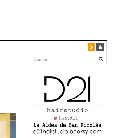
dad con
canario
enso»
San