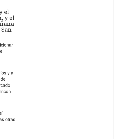
y el
, y el
añana
e San
icionar
de
ios y a
 de
rcado
rincón
sí
as otras