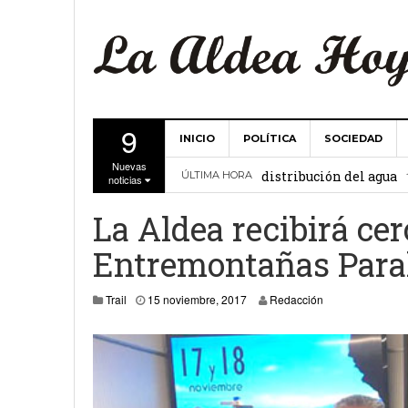
9
INICIO
POLÍTICA
SOCIEDAD
La Comunidad de Regant
Nuevas
distribución del agua
ÚLTIMA HORA
noticias
El Ayuntamiento de La 
La Aldea recibirá cerc
27 febrero, 2
Valencia
Entremontañas Paral
Gobierno de Canarias y
15 noviembre, 2017
Trail
15 noviembre, 2017
Redacción
15 febrero, 2024
La Comunidad de Regant
19 diciembre, 2023
Víctor Hernández (PP)