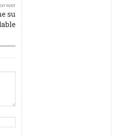
ne su
dable