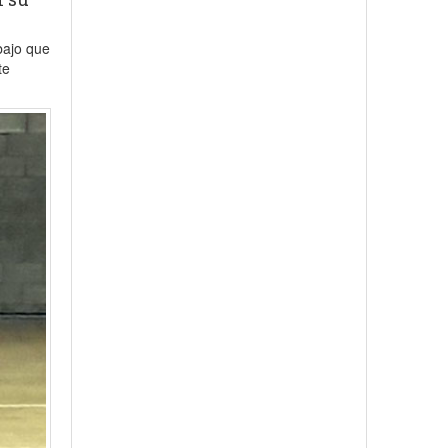
bajo que
te