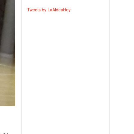
Tweets by LaAldeaHoy
n su