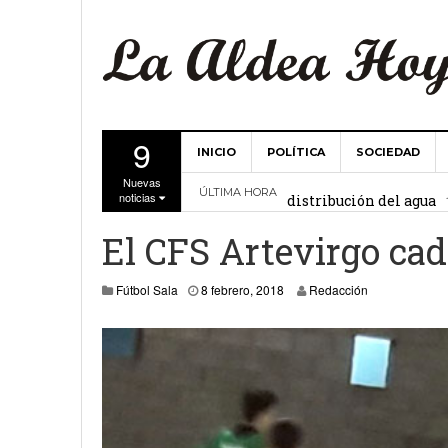
9
INICIO
POLÍTICA
SOCIEDAD
La Comunidad de Regant
Nuevas
distribución del agua
ÚLTIMA HORA
noticias
El Ayuntamiento de La 
El CFS Artevirgo ca
27 febrero, 2
Valencia
8 febrero, 2018
Fútbol Sala
8 febrero, 2018
Redacción
Gobierno de Canarias y
15 febrero, 2024
La Comunidad de Regant
19 diciembre, 2023
Víctor Hernández (PP)