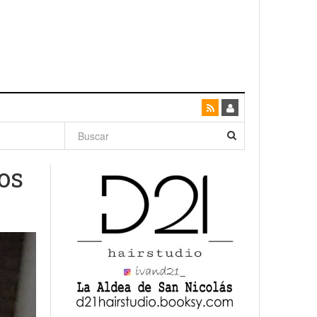
dad con
os
canario
enso»
San