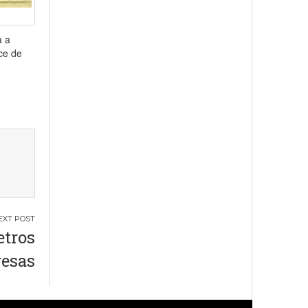
a a
ce de
etros
resas