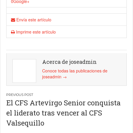
0
Google+
Envía este artículo
Imprime este artículo
Acerca de joseadmin
Conoce todas las publicaciones de
joseadmin
→
Navegación
El CFS Artevirgo Senior conquista
de
el liderato tras vencer al CFS
entradas
Valsequillo